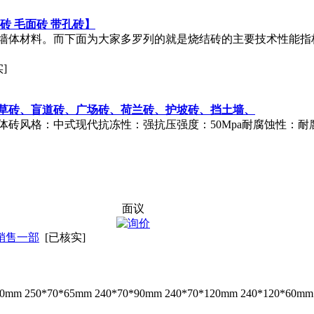
砖 毛面砖 带孔砖】
墙体材料。而下面为大家多罗列的就是烧结砖的主要技术性能指
]
草砖、盲道砖、广场砖、荷兰砖、护坡砖、挡土墙、
砖风格：中式现代抗冻性：强抗压强度：50Mpa耐腐蚀性：耐腐
面议
销售一部
[已核实]
 250*70*65mm 240*70*90mm 240*70*120mm 240*120*60mm 2