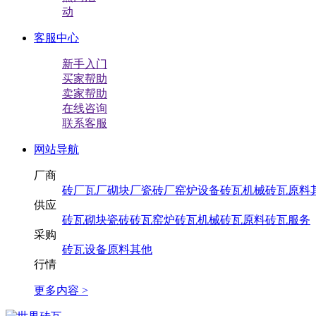
动
客服中心
新手入门
买家帮助
卖家帮助
在线咨询
联系客服
网站导航
厂商
砖厂
瓦厂
砌块厂
瓷砖厂
窑炉设备
砖瓦机械
砖瓦原料
供应
砖
瓦
砌块
瓷砖
砖瓦窑炉
砖瓦机械
砖瓦原料
砖瓦服务
采购
砖
瓦
设备
原料
其他
行情
更多内容 >