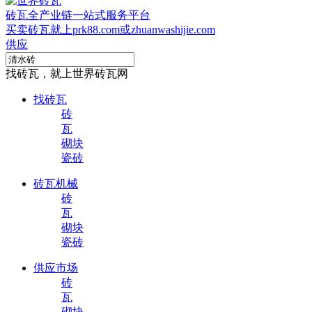
砖瓦全产业链一站式服务平台
买卖砖瓦就上prk88.com或zhuanwashijie.com
供应
找砖瓦，就上世界砖瓦网
找砖瓦
砖
瓦
砌块
瓷砖
砖瓦机械
砖
瓦
砌块
瓷砖
供应市场
砖
瓦
砌块