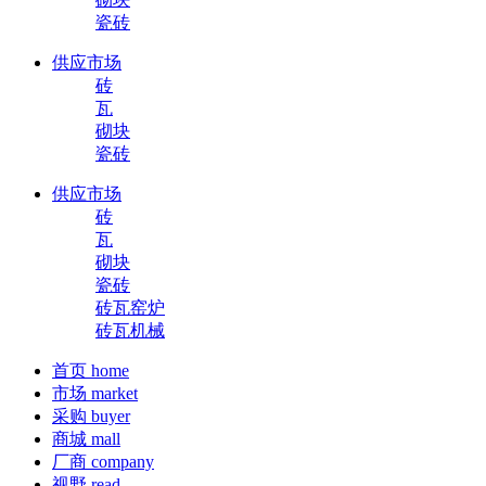
瓷砖
供应市场
砖
瓦
砌块
瓷砖
供应市场
砖
瓦
砌块
瓷砖
砖瓦窑炉
砖瓦机械
首页
home
市场
market
采购
buyer
商城
mall
厂商
company
视野
read