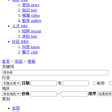
资讯
news
知识
lore
视频
video
图库
gallery
人才
jobs
招聘
recruit
求职
lore
社区
BBS
问答
know
圈子
club
首页
>
供应
>
搜索
关键词
行业
日期
至
标价
地区
价格
~
排序
类别
全部