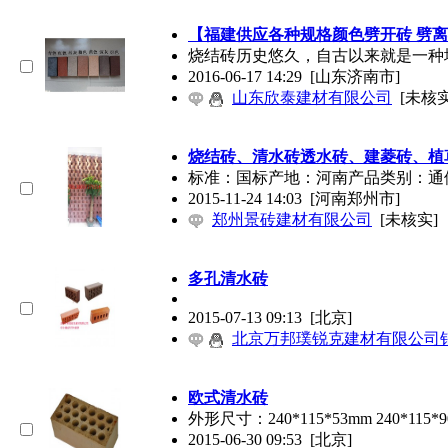
【福建供应各种规格颜色劈开砖 劈离
烧结砖历史悠久，自古以来就是一种
2016-06-17 14:29
[山东济南市]
山东欣泰建材有限公司
[未核实
烧结砖、
清水砖
透水砖、建菱砖、植
标准：国标产地：河南产品类别：通体
2015-11-24 14:03
[河南郑州市]
郑州景砖建材有限公司
[未核实]
多孔
清水砖
2015-07-13 09:13
[北京]
北京万邦璞锐克建材有限公司
欧式
清水砖
外形尺寸：240*115*53mm 240*115*90mm
2015-06-30 09:53
[北京]