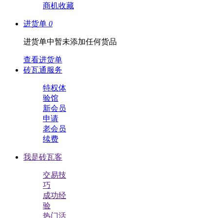
商机收藏
进货单
0
进货单中暂未添加任何货品
查看进货单
砖瓦通服务
特权体
验馆
新会员
申请
老会员
续费
我是砖瓦客
交易技
巧
成功经
验
热门活