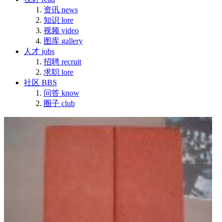
资讯
news
知识
lore
视频
video
图库
gallery
人才
jobs
招聘
recruit
求职
lore
社区
BBS
问答
know
圈子
club