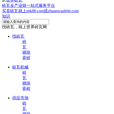
砖瓦全产业链一站式服务平台
买卖砖瓦就上prk88.com或zhuanwashijie.com
知识
找砖瓦，就上世界砖瓦网
找砖瓦
砖
瓦
砌块
瓷砖
砖瓦机械
砖
瓦
砌块
瓷砖
供应市场
砖
瓦
砌块