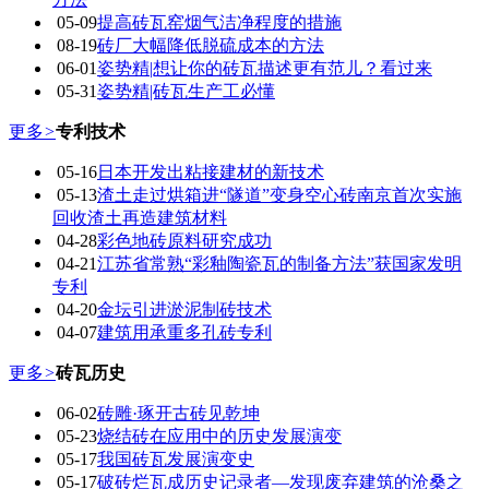
05-09
提高砖瓦窑烟气洁净程度的措施
08-19
砖厂大幅降低脱硫成本的方法
06-01
姿势精|想让你的砖瓦描述更有范儿？看过来
05-31
姿势精|砖瓦生产工必懂
更多
>
专利技术
05-16
日本开发出粘接建材的新技术
05-13
渣土走过烘箱进“隧道”变身空心砖南京首次实施
回收渣土再造建筑材料
04-28
彩色地砖原料研究成功
04-21
江苏省常熟“彩釉陶瓷瓦的制备方法”获国家发明
专利
04-20
金坛引进淤泥制砖技术
04-07
建筑用承重多孔砖专利
更多
>
砖瓦历史
06-02
砖雕·琢开古砖见乾坤
05-23
烧结砖在应用中的历史发展演变
05-17
我国砖瓦发展演变史
05-17
破砖烂瓦成历史记录者—发现废弃建筑的沧桑之