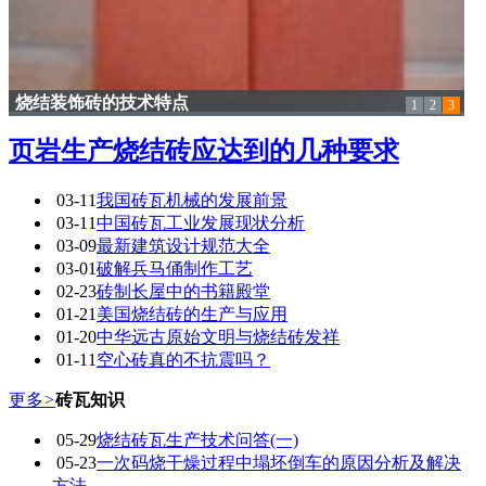
烧结装饰砖的技术特点
1
2
3
页岩生产烧结砖应达到的几种要求
03-11
我国砖瓦机械的发展前景
03-11
中国砖瓦工业发展现状分析
03-09
最新建筑设计规范大全
03-01
破解兵马俑制作工艺
02-23
砖制长屋中的书籍殿堂
01-21
美国烧结砖的生产与应用
01-20
中华远古原始文明与烧结砖发祥
01-11
空心砖真的不抗震吗？
更多
>
砖瓦知识
05-29
烧结砖瓦生产技术问答(一)
05-23
一次码烧干燥过程中塌坯倒车的原因分析及解决
方法