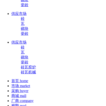
瓷砖
供应市场
砖
瓦
砌块
瓷砖
供应市场
砖
瓦
砌块
瓷砖
砖瓦窑炉
砖瓦机械
首页
home
市场
market
采购
buyer
商城
mall
厂商
company
视野
read