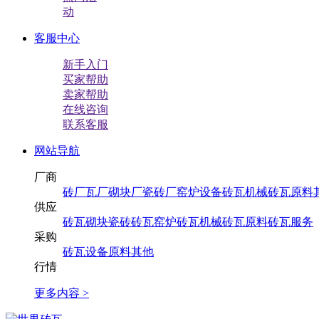
动
客服中心
新手入门
买家帮助
卖家帮助
在线咨询
联系客服
网站导航
厂商
砖厂
瓦厂
砌块厂
瓷砖厂
窑炉设备
砖瓦机械
砖瓦原料
供应
砖
瓦
砌块
瓷砖
砖瓦窑炉
砖瓦机械
砖瓦原料
砖瓦服务
采购
砖
瓦
设备
原料
其他
行情
更多内容 >