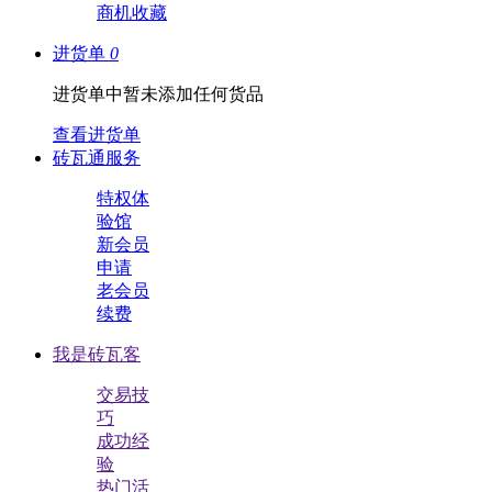
商机收藏
进货单
0
进货单中暂未添加任何货品
查看进货单
砖瓦通服务
特权体
验馆
新会员
申请
老会员
续费
我是砖瓦客
交易技
巧
成功经
验
热门活