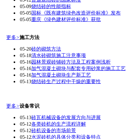
05-09
烧结砖的性能指标
05-05
国标《既有建筑绿色改造评价标准》发布
05-05
重庆《绿色建材评价标准》获批
更多
>
施工方法
05-20
砖的砌筑方法
05-18
清水砖砌筑施工注意事项
05-16
园林景观砖铺砖方法及工程案例浅析
05-16
加气混凝土砌块与配套专用砂浆的施工工艺
05-16
加气混凝土砌块生产新工艺
05-13
烧结砖生产过程中干燥的重要性
更多
>
设备常识
05-13
砖瓦机械设备的发展方向与进展
05-12
各类砖机的生产流程详解
05-12
砖机设备的市场前景
05-12
水泥砖机的具体分类和设备特点